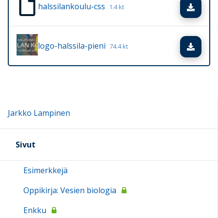
halssilankoulu-css
Lata
1.4 kt
logo-halssila-pieni
Lata
74.4 kt
Jarkko Lampinen
Sivut
Esimerkkejä
Oppikirja: Vesien biologia
Enkku