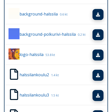
background-halssila
Lata
0.6 kt
background-polkurivi-halssila
Lata
0.2 kt
logo-halssila
Lata
53.8 kt
halssilankoulu2
Lata
1.4 kt
halssilankoulu3
Lata
1.5 kt