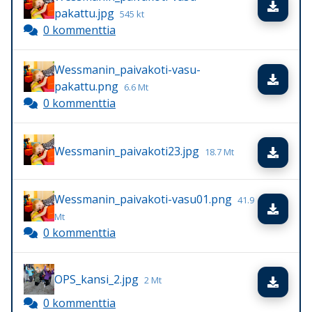
Lata
pakattu.jpg
545 kt
0 kommenttia
Wessmanin_paivakoti-vasu-
Lata
pakattu.png
6.6 Mt
0 kommenttia
Wessmanin_paivakoti23.jpg
Lata
18.7 Mt
Wessmanin_paivakoti-vasu01.png
41.9
Lata
Mt
0 kommenttia
OPS_kansi_2.jpg
2 Mt
Lata
0 kommenttia