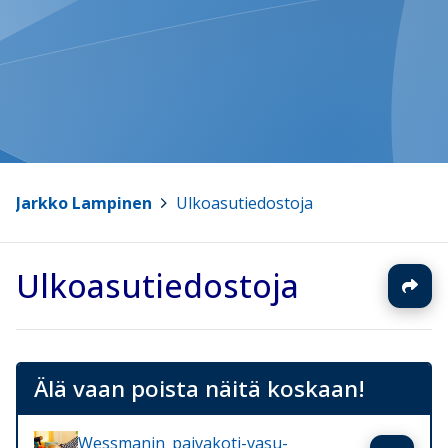
Jarkko Lampinen
>
Ulkoasutiedostoja
Ulkoasutiedostoja
Älä vaan poista näitä koskaan!
Wessmanin_paivakoti-vasu-