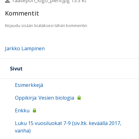
raasepori_logo_pieni.jpg 13.3 kt
Kommentit
Kirjaudu sisään lisätäksesi tähän kommentin
Jarkko Lampinen
Sivut
Esimerkkejä
Oppikirja: Vesien biologia
Enkku
Luku 15 vuosiluokat 7-9 (siv.ltk. keväällä 2017,
vanha)