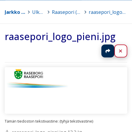
Jarkko Lampinen
>
Ulkoasut
>
Raasepori (Teron tekemä)
>
raasepori_logo_pieni.jpg
raasepori_logo_pieni.jpg
Jaa
Sul
Tämän tiedoston tekstivastine: (tyhjä tekstivastine)