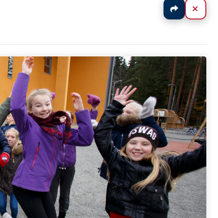
Jaa
Sulj