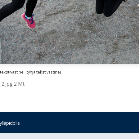
kstivastine: (tyhjä tekstivastine)
2.jpg 2 Mt
lläpidolle