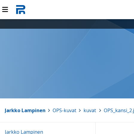
Jarkko Lampinen
>
OPS-kuvat
>
kuvat
>
OPS_kansi_2.
Jarkko Lampinen