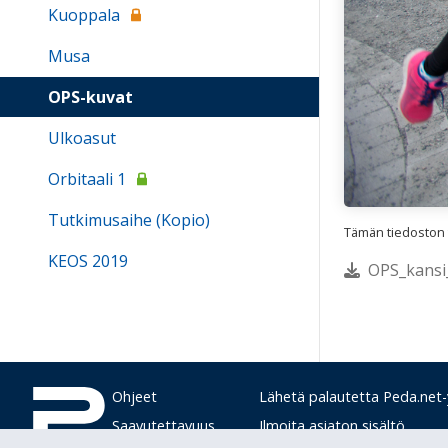
Kuoppala
Musa
OPS-kuvat
Ulkoasut
Orbitaali 1
Tutkimusaihe (Kopio)
Tämän tiedoston te
KEOS 2019
OPS_kansi_
Ohjeet
Lähetä palautetta Peda.net-y
Saavutettavuus
Ilmoita asiaton sisältö