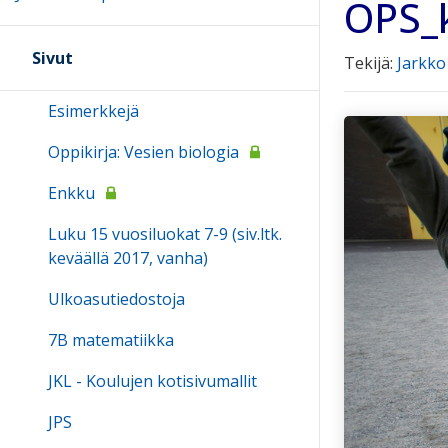
OPS_k
Sivut
Tekijä:
Jarkk
Esimerkkejä
Oppikirja: Vesien biologia
Enkku
Luku 15 vuosiluokat 7-9 (siv.ltk.
keväällä 2017, vanha)
Ulkoasutiedostoja
7B matematiikka
JKL - Koulujen kotisivumallit
JPS