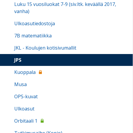
Luku 15 vuosiluokat 7-9 (siv.ltk. keväällä 2017,
vanha)
Ulkoasutiedostoja
7B matematiikka
JKL - Koulujen kotisivumallit
JPS
Kuoppala
Musa
OPS-kuvat
Ulkoasut
Orbitaali 1
Tutkimusaihe (Kopio)