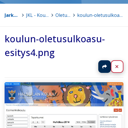
Jarkko Lampinen
>
JKL - Koulujen kotisivumallit
>
Oletusvaihtoehdot
>
koulun-oletusulkoasu-esitys4.png
koulun-oletusulkoasu-
esitys4.png
Jaa
Sul