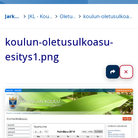
Jarkko Lampinen
>
JKL - Koulujen kotisivumallit
>
Oletusvaihtoehdot
>
koulun-oletusulkoasu-esitys1.png
koulun-oletusulkoasu-
esitys1.png
Jaa
Sul