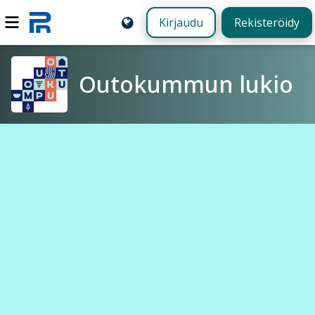
Kirjaudu
Rekisteröidy
Outokummun lukio