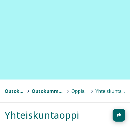
Outokumpu
>
Outokummun lukio
>
Oppiaineet
>
Yhteiskuntaoppi
Yhteiskuntaoppi