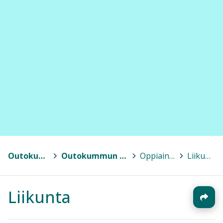
Outokumpu
>
Outokummun lukio
>
Oppiaineet
>
Liikunta
Liikunta