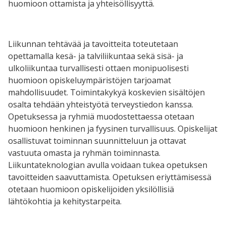
huomioon ottamista ja yhteisöllisyyttä.
Liikunnan tehtävää ja tavoitteita toteutetaan
opettamalla kesä- ja talviliikuntaa sekä sisä- ja
ulkoliikuntaa turvallisesti ottaen monipuolisesti
huomioon opiskeluympäristöjen tarjoamat
mahdollisuudet. Toimintakykyä koskevien sisältöjen
osalta tehdään yhteistyötä terveystiedon kanssa.
Opetuksessa ja ryhmiä muodostettaessa otetaan
huomioon henkinen ja fyysinen turvallisuus. Opiskelijat
osallistuvat toiminnan suunnitteluun ja ottavat
vastuuta omasta ja ryhmän toiminnasta.
Liikuntateknologian avulla voidaan tukea opetuksen
tavoitteiden saavuttamista. Opetuksen eriyttämisessä
otetaan huomioon opiskelijoiden yksilöllisiä
lähtökohtia ja kehitystarpeita.