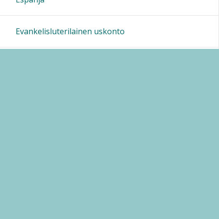
Evankelisluterilainen uskonto
Filosofia
Fysiikka
Historia
Italia
Kemia