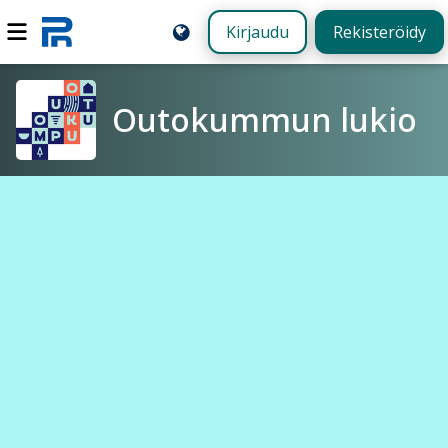
Kirjaudu
Rekisteröidy
Outokummun lukio