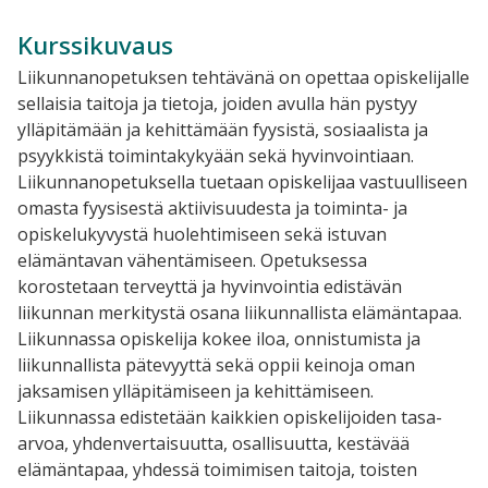
Kurssikuvaus
Liikunnanopetuksen tehtävänä on opettaa opiskelijalle
sellaisia taitoja ja tietoja, joiden avulla hän pystyy
ylläpitämään ja kehittämään fyysistä, sosiaalista ja
psyykkistä toimintakykyään sekä hyvinvointiaan.
Liikunnanopetuksella tuetaan opiskelijaa vastuulliseen
omasta fyysisestä aktiivisuudesta ja toiminta- ja
opiskelukyvystä huolehtimiseen sekä istuvan
elämäntavan vähentämiseen. Opetuksessa
korostetaan terveyttä ja hyvinvointia edistävän
liikunnan merkitystä osana liikunnallista elämäntapaa.
Liikunnassa opiskelija kokee iloa, onnistumista ja
liikunnallista pätevyyttä sekä oppii keinoja oman
jaksamisen ylläpitämiseen ja kehittämiseen.
Liikunnassa edistetään kaikkien opiskelijoiden tasa-
arvoa, yhdenvertaisuutta, osallisuutta, kestävää
elämäntapaa, yhdessä toimimisen taitoja, toisten