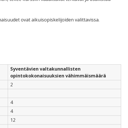
suudet ovat aikuisopiskelijoiden valittavissa.
Syventävien valtakunnallisten
opintokokonaisuuksien vähimmäismäärä
2
4
4
12