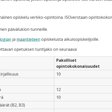
näinen opiskelu verkko-opintoina. ISOverstaan opintokokonai
nen päivälukion tunneille.
logian
ja
maantieteen
opiskelusta aikuisopiskelijoille.
nettavan opetuksen tuntijako on seuraava:
Pakolliset
opintokokonaisuudet
kirjallisuus
10
ä
12
rä
10
ärät (B2, B3)