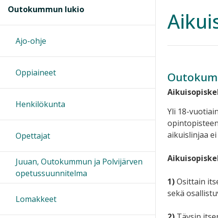
Outokummun lukio
Aikui
Ajo-ohje
Oppiaineet
Outokumm
Aikuisopiske
Henkilökunta
Yli 18-vuotia
opintopisteen
aikuislinjaa e
Opettajat
Aikuisopiske
Juuan, Outokummun ja Polvijärven
opetussuunnitelma
1)
Osittain its
sekä osallistu
Lomakkeet
2)
Täysin itsen