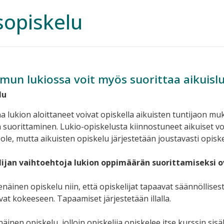
sopiskelu
un lukiossa voit myös suorittaa aikuisl
lu
ina lukion aloittaneet voivat opiskella aikuisten tuntijaon 
 suorittaminen. Lukio-opiskelusta kiinnostuneet aikuiset voi
i ole, mutta aikuisten opiskelu järjestetään joustavasti opisk
lijan vaihtoehtoja lukion oppimäärän suorittamiseksi o
enäinen opiskelu niin, että opiskelijat tapaavat säännöllises
vat kokeeseen. Tapaamiset järjestetään illalla.
äinen opiskelu, jolloin opiskelija opiskelee itse kurssin sisä