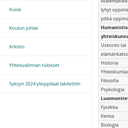
Matematiikk
Kuvia
lyhyt oppim
pitkä oppim
Humanistis
Koulun juhlat
yhteiskunna
Uskonto tai
Arkisto
elämänkatso
Historia
Yhteisvalinnan tulokset
Yhteiskunta
Filosofia
Syksyn 2024 ylioppilaat lakitettiin
Psykologia
Luonnontiet
Fysiikka
Kemia
Biologia