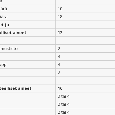
a
äärä
10
äärä
18
et ja
lliset aineet
12
mustieto
2
4
oppi
4
2
eelliset aineet
10
2 tai 4
2 tai 4
2 tai 4