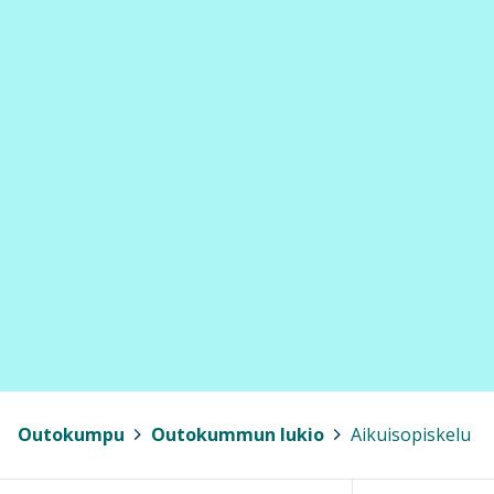
Outokumpu
>
Outokummun lukio
>
Aikuisopiskelu