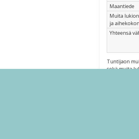
Maantiede
Muita lukion
ja aihekoko
Yhteensä vä
Tuntijaon muk
sekä muita lu
Opiskelijan tu
toinen kotimai