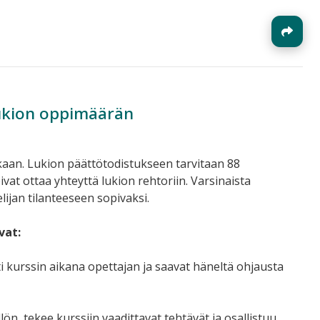
J
ukion oppimäärän
mukaan. Lukion päättötodistukseen tarvitaan 88
vat ottaa yhteyttä lukion rehtoriin. Varsinaista
elijan tilanteeseen sopivaksi.
vat:
ti kurssin aikana opettajan ja saavat häneltä ohjausta
llön, tekee kurssiin vaadittavat tehtävät ja osallistuu