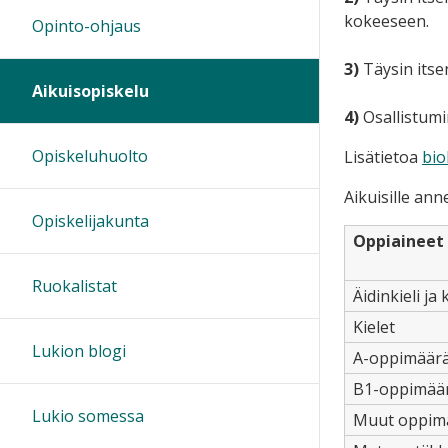
kokeeseen.
Opinto-ohjaus
3)
Täysin itse
Aikuisopiskelu
4)
Osallistumi
Opiskeluhuolto
Lisätietoa
bio
Aikuisille an
Opiskelijakunta
Oppiaineet
Ruokalistat
Äidinkieli ja 
Kielet
Lukion blogi
A-oppimäär
B1-oppimää
Lukio somessa
Muut oppimä