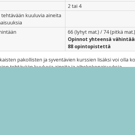
2 tai 4
 tehtävään kuuluvia aineita
naisuuksia
hintään
66 (lyhyt mat.) / 74 (pitkä mat.
Opinnot yhteensä vähintää
88 opintopistettä
aisten pakollisten ja syventävien kurssien lisäksi voi olla 
kion tehtävään kuuluvia aineita ja aihekokonaisuuksia.
lee opiskella vähintään yhtä kieltä A-oppimäärän tavoitteiden
nen kieli. Opiskelijalle tulee varata mahdollisuus opiskella 