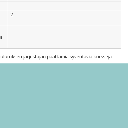
2
)
n
koulutuksen järjestäjän päättämiä syventäviä kursseja
 mukaisesti. Joko A-kielen tai B1-kielen tulee olla
valinnaisena aineena yhtä tai useampaa kieltä.