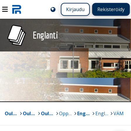
Kirjaudu
Rekisteröidy
Englanti
Oulun yliopisto
>
Oulun normaalikoulun lukio ja perusasteen vs. 7-9
>
Oulun normaalikoulun lukio
>
Oppiaineet
>
Englanti
>
Englanti arkistoidut
>
VÄM