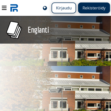
Kirjaudu
Rekisteröidy
Englanti