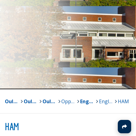
Oulun yliopisto
>
Oulun normaalikoulun lukio ja perusasteen vs. 7-9
>
Oulun normaalikoulun lukio
>
Oppiaineet
>
Englanti
>
Englanti arkistoidut
>
HAM
HAM