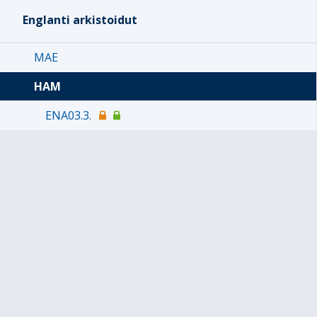
Englanti arkistoidut
MAE
HAM
ENA03.3.
ENA05.02, jakso 3, syksy 2023
ENA02.2, jakso 3, 2023-2024
ENA07.01 jakso 5, 2023 (vanha)
wENA1-2, jakso 2, 2023
wENA4.3, jakso 2, 2023
KAJ