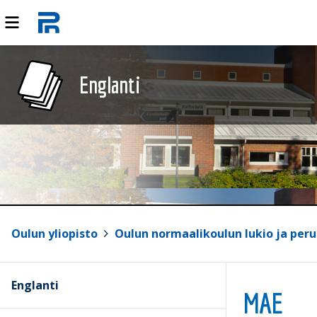
Englanti
Oulun yliopisto
>
Oulun normaalikoulun lukio ja peru
Englanti
MAE