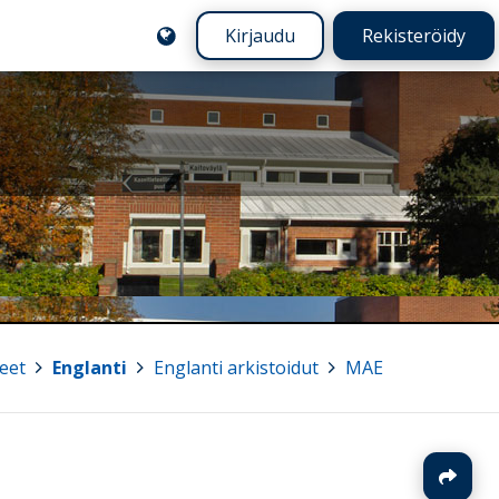
Kirjaudu
Rekisteröidy
eet
>
Englanti
>
Englanti arkistoidut
>
MAE
J