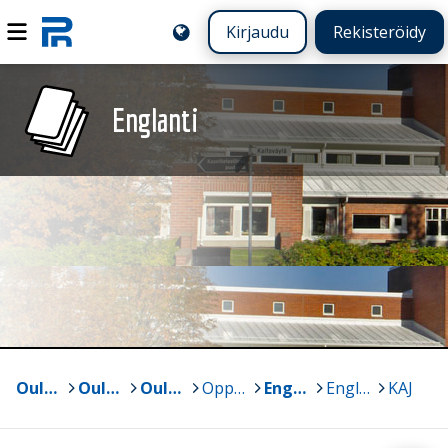
Kirjaudu
Rekisteröidy
Englanti
Oulun yliopisto
>
Oulun normaalikoulun lukio ja perusasteen vs. 7-9
>
Oulun normaalikoulun lukio
>
Oppiaineet
>
Englanti
>
Englanti arkistoidut
>
KAJ