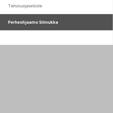
Tietosuojaseloste
Perheohjaamo Silmukka
Sivun alkuun
Ohjeet
Saavutettavuus
Yksityisyydensuoja
Lähetä palautetta Peda.net-ylläpidolle
Ilmoita asiaton sisältö
Tämän sivun lisenssi
Peda.net-yleislisenssi