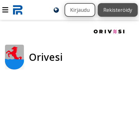
Kirjaudu
Rekisteröidy
Orivesi