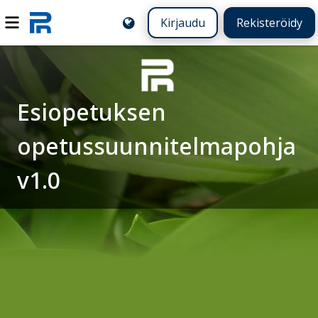
Kirjaudu
Rekisteröidy
Esiopetuksen
opetussuunnitelmapohja
v1.0