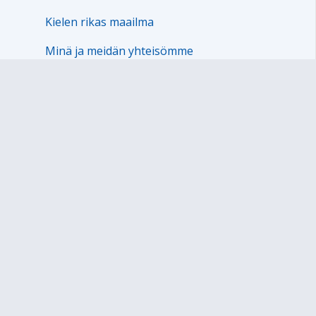
Kielen rikas maailma
Minä ja meidän yhteisömme
Tutkin ja toimin ympäristössäni
Kasvan ja kehityn
4.4 Kieleen ja kulttuuriin liittyviä erityiskysymyksiä
5. Lapsen kasvun ja oppimisen tuki
6. Oppilashuolto
7. Erityiseen maailmankatsomukseen tai
kasvatusopilliseen järjestelmään perustuva esiopetus
Sivukartta