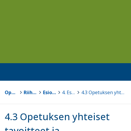
Opetussuunnitelmat
>
Riihimäen seudun OPS 2016
>
Esiopetuksen opetussuunnitelmapohja v1.0
>
4. Esiopetuksen toteuttamisen periaatteet
>
4.3 Opetuksen yhteiset tavoitteet ja oppimiskokonaisuudet
4.3 Opetuksen yhteiset
tavoitteet ja