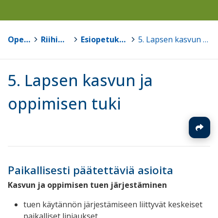
Opetussuunnitelmat
>
Riihimäen seudun OPS 2016
>
Esiopetuksen opetussuunnitelmapohja v1.0
>
5. Lapsen kasvun ja oppimisen tuki
5. Lapsen kasvun ja
oppimisen tuki
Paikallisesti päätettäviä asioita
Kasvun ja oppimisen tuen järjestäminen
tuen käytännön järjestämiseen liittyvät keskeiset
paikalliset linjaukset