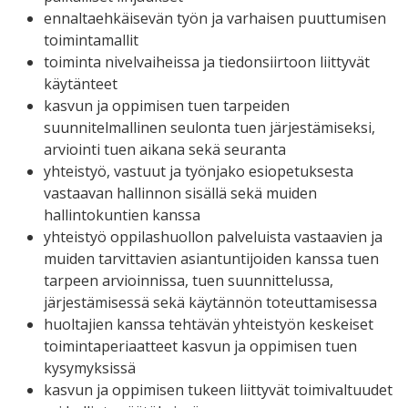
ennaltaehkäisevän työn ja varhaisen puuttumisen
toimintamallit
toiminta nivelvaiheissa ja tiedonsiirtoon liittyvät
käytänteet
kasvun ja oppimisen tuen tarpeiden
suunnitelmallinen seulonta tuen järjestämiseksi,
arviointi tuen aikana sekä seuranta
yhteistyö, vastuut ja työnjako esiopetuksesta
vastaavan hallinnon sisällä sekä muiden
hallintokuntien kanssa
yhteistyö oppilashuollon palveluista vastaavien ja
muiden tarvittavien asiantuntijoiden kanssa tuen
tarpeen arvioinnissa, tuen suunnittelussa,
järjestämisessä sekä käytännön toteuttamisessa
huoltajien kanssa tehtävän yhteistyön keskeiset
toimintaperiaatteet kasvun ja oppimisen tuen
kysymyksissä
kasvun ja oppimisen tukeen liittyvät toimivaltuudet