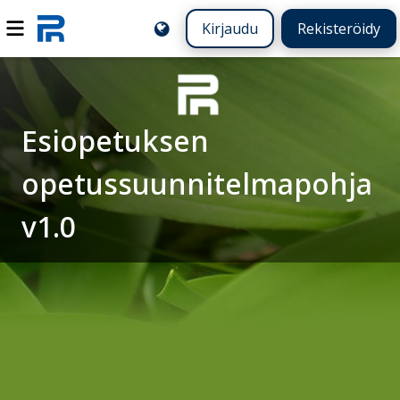
Kirjaudu
Rekisteröidy
Esiopetuksen
opetussuunnitelmapohja
v1.0