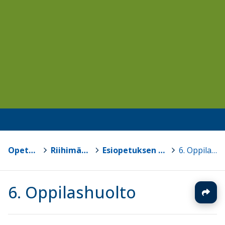
Opetussuunnitelmat
>
Riihimäen seudun OPS 2016
>
Esiopetuksen opetussuunnitelmapohja v1.0
>
6. Oppilashuolto
6. Oppilashuolto