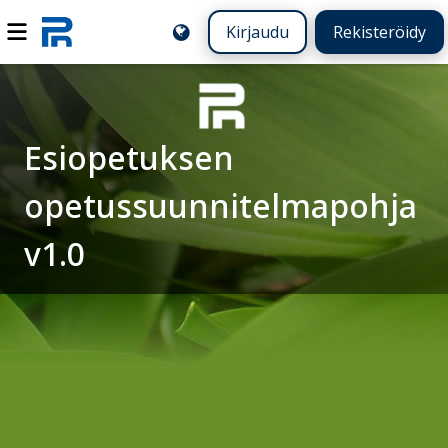
Kirjaudu
Rekisteröidy
Esiopetuksen
opetussuunnitelmapohja
v1.0