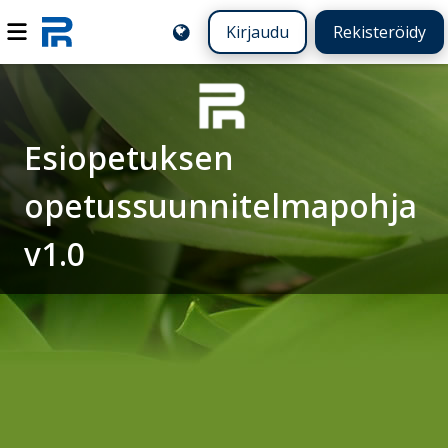
Kirjaudu
Rekisteröidy
Esiopetuksen
opetussuunnitelmapohja
v1.0