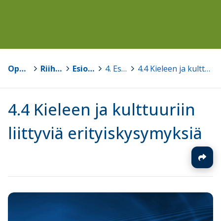
Opetussuunnitelmat
>
Riihimäen seudun OPS 2016
>
Esiopetuksen opetussuunnitelmapohja v1.0
>
4. Esiopetuksen toteuttamisen periaatteet
>
4.4 Kieleen ja kulttuuriin liittyviä erityiskysymyksiä
4.4 Kieleen ja kulttuuriin
liittyviä erityiskysymyksiä