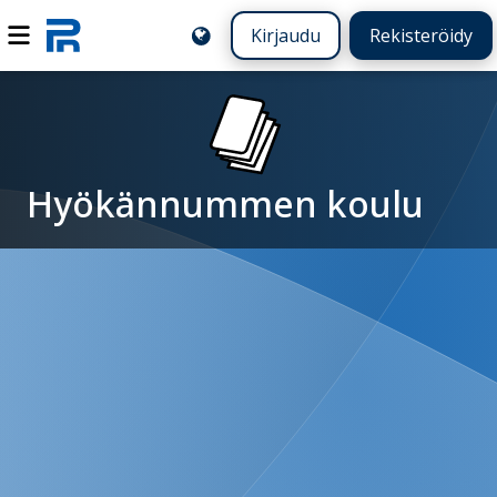
Kirjaudu
Rekisteröidy
Hyökännummen koulu