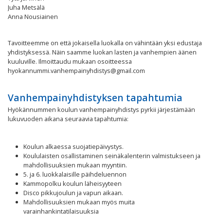
Juha Metsälä
Anna Nousiainen
Tavoitteemme on että jokaisella luokalla on vähintään yksi edustaja
yhdistyksessä. Näin saamme luokan lasten ja vanhempien äänen
kuuluville. Ilmoittaudu mukaan osoitteessa
hyokannummi.vanhempainyhdistys@gmail.com
Vanhempainyhdistyksen tapahtumia
Hyökännummen koulun vanhempainyhdistys pyrkii järjestämään
lukuvuoden aikana seuraavia tapahtumia:
Koulun alkaessa suojatiepäivystys.
Koululaisten osallistaminen seinäkalenterin valmistukseen ja
mahdollisuuksien mukaan myyntiin.
5. ja 6. luokkalaisille päihdeluennon
Kammopolku koulun läheisyyteen
Disco pikkujoulun ja vapun aikaan.
Mahdollisuuksien mukaan myös muita
varainhankintatilaisuuksia