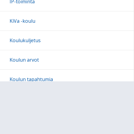
IP-toiminta
KiVa -koulu
Koulukuljetus
Koulun arvot
Koulun tapahtumia
Lukuvuoden 2026-2027 luokat ja opettajat
Kuvagalleria