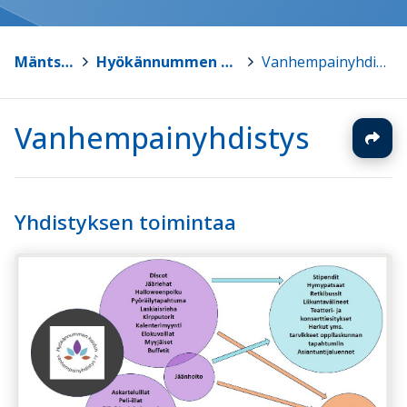
Mäntsälä
>
Hyökännummen koulu
>
Vanhempainyhdistys
Vanhempainyhdistys
Yhdistyksen toimintaa