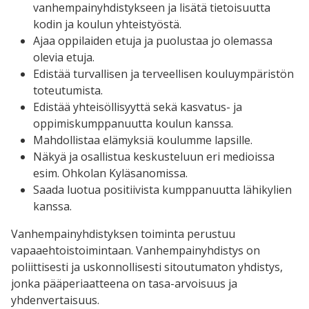
vanhempainyhdistykseen ja lisätä tietoisuutta
kodin ja koulun yhteistyöstä.
Ajaa oppilaiden etuja ja puolustaa jo olemassa
olevia etuja.
Edistää turvallisen ja terveellisen kouluympäristön
toteutumista.
Edistää yhteisöllisyyttä sekä kasvatus- ja
oppimiskumppanuutta koulun kanssa.
Mahdollistaa elämyksiä koulumme lapsille.
Näkyä ja osallistua keskusteluun eri medioissa
esim. Ohkolan Kyläsanomissa.
Saada luotua positiivista kumppanuutta lähikylien
kanssa.
Vanhempainyhdistyksen toiminta perustuu
vapaaehtoistoimintaan. Vanhempainyhdistys on
poliittisesti ja uskonnollisesti sitoutumaton yhdistys,
jonka pääperiaatteena on tasa-arvoisuus ja
yhdenvertaisuus.