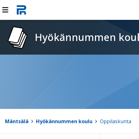
Hyökännummen kou
Mäntsälä
>
Hyökännummen koulu
>
Oppilaskunta