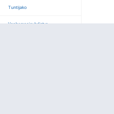
Tuntijako
Vanhempainyhdistys
Liikkuva koulu
Oppitunnit ja välitunnit lukuvuonna
2026-2027
Poissaolon portaat
Lukuvuosi 2026-2027
puhelinnumerot opettajille ja
henkilökunnalle
Pro Koulu