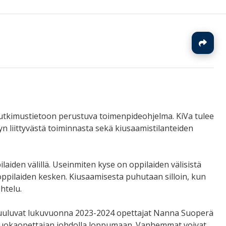
J
utkimustietoon perustuva toimenpideohjelma. KiVa tulee
 liittyvästä toiminnasta sekä kiusaamistilanteiden
pilaiden välillä. Useinmiten kyse on oppilaiden välisistä
la oppilaiden kesken. Kiusaamisesta puhutaan silloin, kun
htelu.
kuuluvat lukuvuonna 2023-2024 opettajat Nanna Suoperä
ada luokaopettajan johdolla loppumaan. Vanhemmat voivat