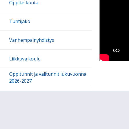
Oppilaskunta
Tuntijako
Vanhempainyhdistys
Liikkuva koulu
Oppitunnit ja välitunnit lukuvuonna
2026-2027
Poissaolon portaat
Lukuvuosi 2026-2027
puhelinnumerot opettajille ja
henkilökunnalle