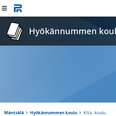
Hyökännummen kou
Mäntsälä
>
Hyökännummen koulu
>
KiVa -koulu