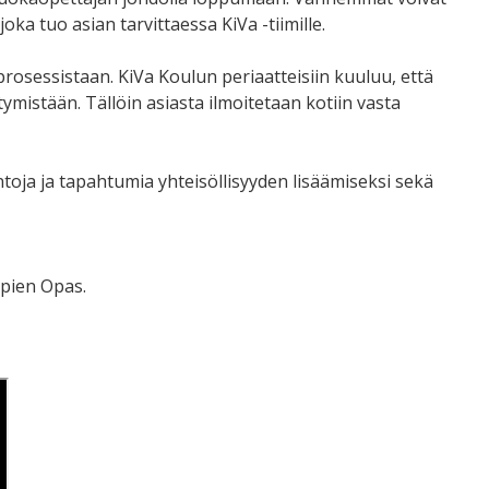
oka tuo asian tarvittaessa KiVa -tiimille.
prosessistaan. KiVa Koulun periaatteisiin kuuluu, että
ymistään. Tällöin asiasta ilmoitetaan kotiin vasta
ntoja ja tapahtumia yhteisöllisyyden lisäämiseksi sekä
mpien Opas.