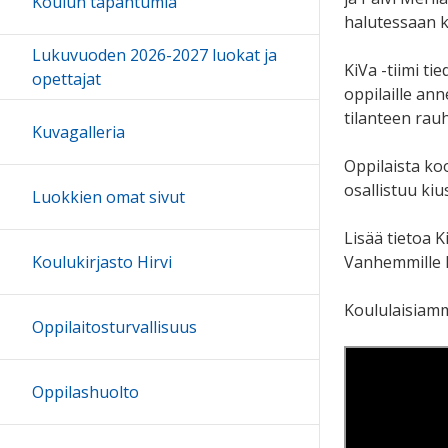
Koulun tapahtumia
halutessaan ke
Lukuvuoden 2026-2027 luokat ja
KiVa -tiimi ti
opettajat
oppilaille an
tilanteen rau
Kuvagalleria
Oppilaista koo
osallistuu ki
Luokkien omat sivut
Lisää tietoa 
Vanhemmille l
Koulukirjasto Hirvi
Koululaisiamm
Oppilaitosturvallisuus
Oppilashuolto