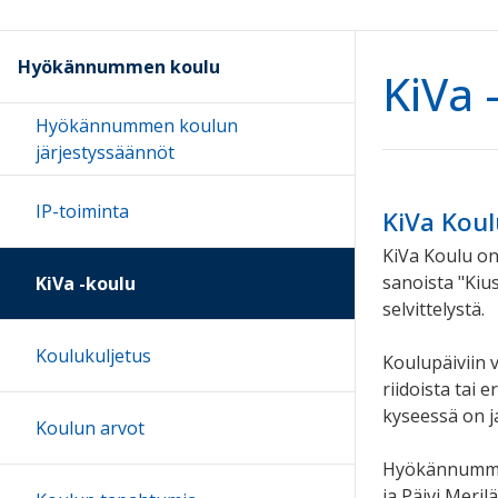
Hyökännummen koulu
KiVa 
Hyökännummen koulun
järjestyssäännöt
IP-toiminta
KiVa Kou
KiVa Koulu on
sanoista "Kiu
KiVa -koulu
selvittelystä.
Koulukuljetus
Koulupäiviin v
riidoista tai 
kyseessä on j
Koulun arvot
Hyökännummen
ja Päivi Meri