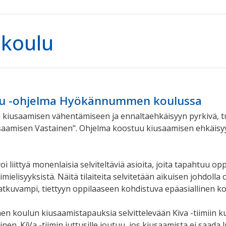
-koulu
lu -ohjelma Hyökännummen koulussa
 kiusaamisen vähentämiseen ja ennaltaehkäisyyn pyrkivä, t
saamisen Vastainen". Ohjelma koostuu kiusaamisen ehkäisyyn
oi liittyä monenlaisia selviteltäviä asioita, joita tapahtuu op
erimielisyyksistä. Näitä tilaiteita selvitetään aikuisen johdol
atkuvampi, tiettyyn oppilaaseen kohdistuva epäasiallinen ko
 koulun kiusaamistapauksia selvittelevään Kiva -tiimiin 
läinen. KiVa -tiimin juttusille joutuu, jos kiusaamista ei sa