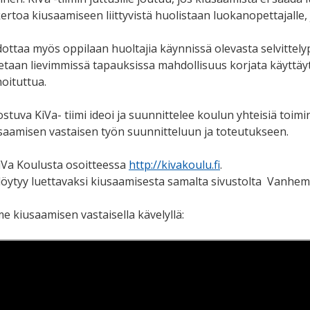
rtoa kiusaamiseen liittyvistä huolistaan luokanopettajalle, j
edottaa myös oppilaan huoltajia käynnissä olevasta selvittely
netaan lievimmissä tapauksissa mahdollisuus korjata käyttäyt
hoituttua.
stuva KiVa- tiimi ideoi ja suunnittelee koulun yhteisiä toimi
usaamisen vastaisen työn suunnitteluun ja toteutukseen.
KiVa Koulusta osoitteessa
http://kivakoulu.fi
.
öytyy luettavaksi kiusaamisesta samalta sivustolta Vanhe
e kiusaamisen vastaisella kävelyllä: