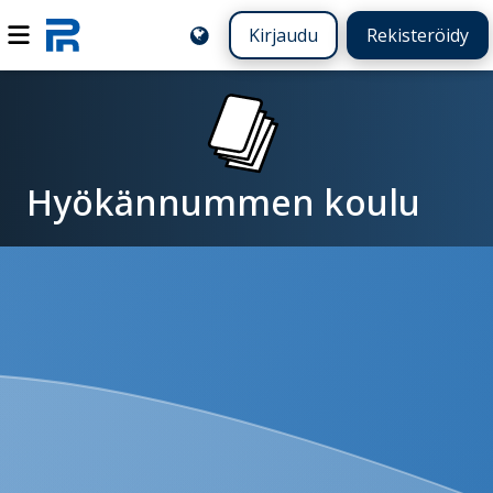
Kirjaudu
Rekisteröidy
Hyökännummen koulu