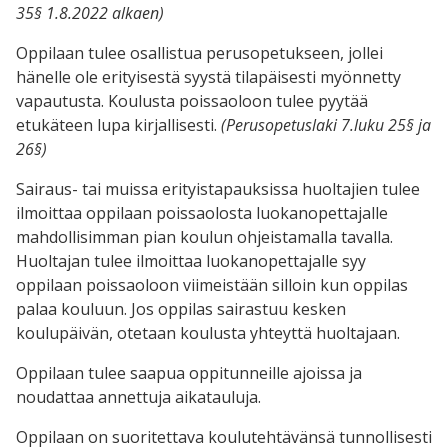
35§ 1.8.2022 alkaen)
Oppilaan tulee osallistua perusopetukseen, jollei
hänelle ole erityisestä syystä tilapäisesti myönnetty
vapautusta. Koulusta poissaoloon tulee pyytää
etukäteen lupa kirjallisesti.
(Perusopetuslaki 7.luku 25§ ja
26§)
Sairaus- tai muissa erityistapauksissa huoltajien tulee
ilmoittaa oppilaan poissaolosta luokanopettajalle
mahdollisimman pian koulun ohjeistamalla tavalla.
Huoltajan tulee ilmoittaa luokanopettajalle syy
oppilaan poissaoloon viimeistään silloin kun oppilas
palaa kouluun. Jos oppilas sairastuu kesken
koulupäivän, otetaan koulusta yhteyttä huoltajaan.
Oppilaan tulee saapua oppitunneille ajoissa ja
noudattaa annettuja aikatauluja.
Oppilaan on suoritettava koulutehtävänsä tunnollisesti