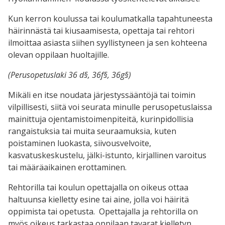
Kun kerron koulussa tai koulumatkalla tapahtuneesta
häirinnästä tai kiusaamisesta, opettaja tai rehtori
ilmoittaa asiasta siihen syyllistyneen ja sen kohteena
olevan oppilaan huoltajille.
(Perusopetuslaki 36 d§, 36f§, 36g§)
Mikäli en itse noudata järjestyssääntöjä tai toimin
vilpillisesti, siitä voi seurata minulle perusopetuslaissa
mainittuja ojentamistoimenpiteitä, kurinpidollisia
rangaistuksia tai muita seuraamuksia, kuten
poistaminen luokasta, siivousvelvoite,
kasvatuskeskustelu, jälki-istunto, kirjallinen varoitus
tai määräaikainen erottaminen.
Rehtorilla tai koulun opettajalla on oikeus ottaa
haltuunsa kielletty esine tai aine, jolla voi häiritä
oppimista tai opetusta. Opettajalla ja rehtorilla on
myös oikeus tarkastaa oppilaan tavarat kielletyn