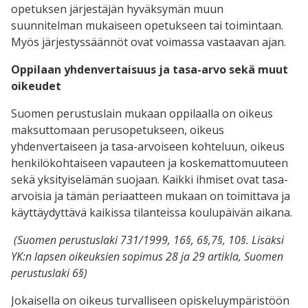
opetuksen järjestäjän hyväksymän muun
suunnitelman mukaiseen opetukseen tai toimintaan.
Myös järjestyssäännöt ovat voimassa vastaavan ajan.
Oppilaan yhdenvertaisuus ja tasa-arvo sekä muut
oikeudet
Suomen perustuslain mukaan oppilaalla on oikeus
maksuttomaan perusopetukseen, oikeus
yhdenvertaiseen ja tasa-arvoiseen kohteluun, oikeus
henkilökohtaiseen vapauteen ja koskemattomuuteen
sekä yksityiselämän suojaan. Kaikki ihmiset ovat tasa-
arvoisia ja tämän periaatteen mukaan on toimittava ja
käyttäydyttävä kaikissa tilanteissa koulupäivän aikana.
(Suomen perustuslaki 731/1999, 16§, 6§,7§, 10§. Lisäksi
YK:n lapsen oikeuksien sopimus 28 ja 29 artikla, Suomen
perustuslaki 6§)
Jokaisella on oikeus turvalliseen opiskeluympäristöön