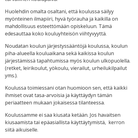
Huolehdin omalta osaltani, että koulussa säilyy
myönteinen ilmapiiri, hyvä työrauha ja kaikilla on
mahdollisuus esteettömään opiskeluun. Tämä
edesauttaa koko kouluyhteisön viihtyvyyttä.
Noudatan koulun järjestyssääntöjä koulussa, koulun
piha-alueella kouluaikana sekä kaikissa koulun
järjestämissä tapahtumissa myös koulun ulkopuolella.
(retket, leirikoulut, yökoulu, vierailut, urheilukilpailut
yms.).
Koulussa toimiessani otan huomioon sen, että kaikki
ihmiset ovat tasa-arvoisia ja käyttäydyn tämän
periaatteen mukaan jokaisessa tilanteessa.
Koulussamme ei saa kiusata ketään. Jos havaitsen
kiusaamista tai epäasiallista käyttäytymistä, kerron
siitä aikuiselle.