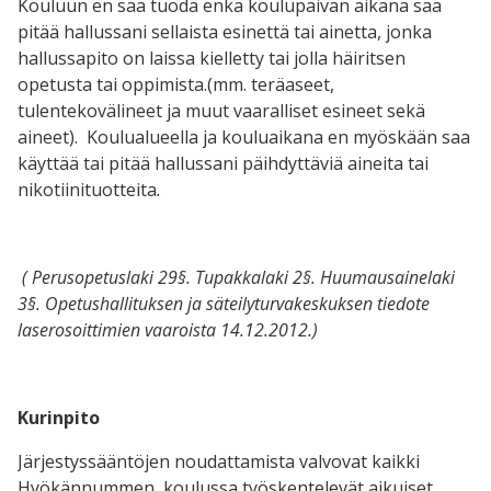
Kouluun en saa tuoda enkä koulupäivän aikana saa
pitää hallussani sellaista esinettä tai ainetta, jonka
hallussapito on laissa kielletty tai jolla häiritsen
opetusta tai oppimista.(mm. teräaseet,
tulentekovälineet ja muut vaaralliset esineet sekä
aineet). Koulualueella ja kouluaikana en myöskään saa
käyttää tai pitää hallussani päihdyttäviä aineita tai
nikotiinituotteita
.
( Perusopetuslaki 29§. Tupakkalaki 2§. Huumausainelaki
3§. Opetushallituksen ja säteilyturvakeskuksen tiedote
laserosoittimien vaaroista 14.12.2012.)
Kurinpito
Järjestyssääntöjen noudattamista valvovat kaikki
Hyökännummen koulussa työskentelevät aikuiset.