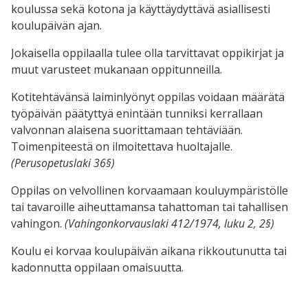
koulussa sekä kotona ja käyttäydyttävä asiallisesti
koulupäivän ajan.
Jokaisella oppilaalla tulee olla tarvittavat oppikirjat ja
muut varusteet mukanaan oppitunneilla.
Kotitehtävänsä laiminlyönyt oppilas voidaan määrätä
työpäivän päätyttyä enintään tunniksi kerrallaan
valvonnan alaisena suorittamaan tehtäviään.
Toimenpiteestä on ilmoitettava huoltajalle.
(Perusopetuslaki 36§)
Oppilas on velvollinen korvaamaan kouluympäristölle
tai tavaroille aiheuttamansa tahattoman tai tahallisen
vahingon.
(Vahingonkorvauslaki 412/1974, luku 2, 2§)
Koulu ei korvaa koulupäivän aikana rikkoutunutta tai
kadonnutta oppilaan omaisuutta.