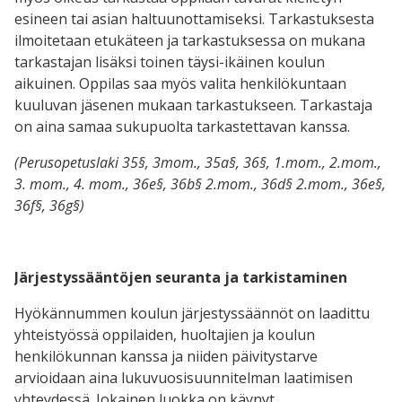
esineen tai asian haltuunottamiseksi. Tarkastuksesta
ilmoitetaan etukäteen ja tarkastuksessa on mukana
tarkastajan lisäksi toinen täysi-ikäinen koulun
aikuinen. Oppilas saa myös valita henkilökuntaan
kuuluvan jäsenen mukaan tarkastukseen. Tarkastaja
on aina samaa sukupuolta tarkastettavan kanssa.
(Perusopetuslaki 35§, 3mom., 35a§, 36§, 1.mom., 2.mom.,
3. mom., 4. mom., 36e§, 36b§ 2.mom., 36d§ 2.mom., 36e§,
36f§, 36g§)
Järjestyssääntöjen seuranta ja tarkistaminen
Hyökännummen koulun järjestyssäännöt on laadittu
yhteistyössä oppilaiden, huoltajien ja koulun
henkilökunnan kanssa ja niiden päivitystarve
arvioidaan aina lukuvuosisuunnitelman laatimisen
yhteydessä. Jokainen luokka on käynyt