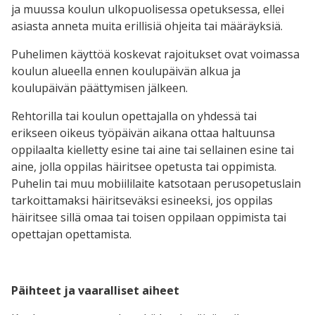
ja muussa koulun ulkopuolisessa opetuksessa, ellei
asiasta anneta muita erillisiä ohjeita tai määräyksiä.
Puhelimen käyttöä koskevat rajoitukset ovat voimassa
koulun alueella ennen koulupäivän alkua ja
koulupäivän päättymisen jälkeen.
Rehtorilla tai koulun opettajalla on yhdessä tai
erikseen oikeus työpäivän aikana ottaa haltuunsa
oppilaalta kielletty esine tai aine tai sellainen esine tai
aine, jolla oppilas häiritsee opetusta tai oppimista.
Puhelin tai muu mobiililaite katsotaan perusopetuslain
tarkoittamaksi häiritseväksi esineeksi, jos oppilas
häiritsee sillä omaa tai toisen oppilaan oppimista tai
opettajan opettamista.
Päihteet ja vaaralliset aiheet