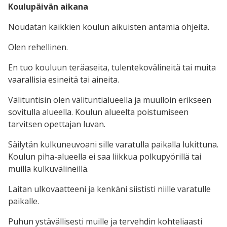
Koulupäivän aikana
Noudatan kaikkien koulun aikuisten antamia ohjeita.
Olen rehellinen.
En tuo kouluun teräaseita, tulentekovälineitä tai muita
vaarallisia esineitä tai aineita.
Välituntisin olen välituntialueella ja muulloin erikseen
sovitulla alueella. Koulun alueelta poistumiseen
tarvitsen opettajan luvan.
Säilytän kulkuneuvoani sille varatulla paikalla lukittuna.
Koulun piha-alueella ei saa liikkua polkupyörillä tai
muilla kulkuvälineillä.
Laitan ulkovaatteeni ja kenkäni siististi niille varatulle
paikalle.
Puhun ystävällisesti muille ja tervehdin kohteliaasti