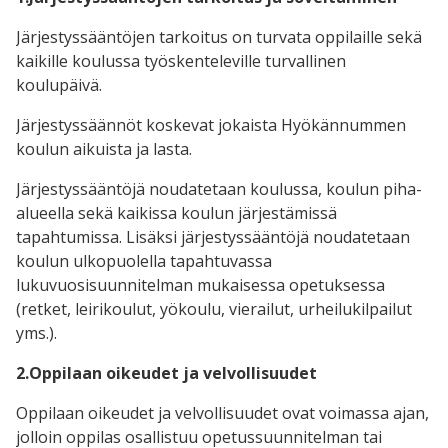
Järjestyssääntöjen tarkoitus on turvata oppilaille sekä
kaikille koulussa työskenteleville turvallinen
koulupäivä.
Järjestyssäännöt koskevat jokaista Hyökännummen
koulun aikuista ja lasta.
Järjestyssääntöjä noudatetaan koulussa, koulun piha-
alueella sekä kaikissa koulun järjestämissä
tapahtumissa. Lisäksi järjestyssääntöjä noudatetaan
koulun ulkopuolella tapahtuvassa
lukuvuosisuunnitelman mukaisessa opetuksessa
(retket, leirikoulut, yökoulu, vierailut, urheilukilpailut
yms.).
2.Oppilaan oikeudet ja velvollisuudet
Oppilaan oikeudet ja velvollisuudet ovat voimassa ajan,
jolloin oppilas osallistuu opetussuunnitelman tai