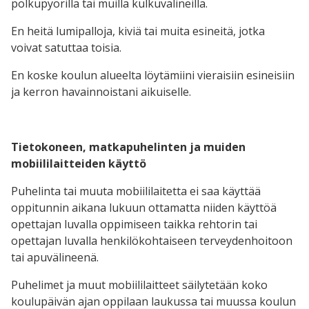
polkupyörillä tai muilla kulkuvälineillä.
En heitä lumipalloja, kiviä tai muita esineitä, jotka
voivat satuttaa toisia.
En koske koulun alueelta löytämiini vieraisiin esineisiin
ja kerron havainnoistani aikuiselle.
Tietokoneen, matkapuhelinten ja muiden
mobiililaitteiden käyttö
Puhelinta tai muuta mobiililaitetta ei saa käyttää
oppitunnin aikana lukuun ottamatta niiden käyttöä
opettajan luvalla oppimiseen taikka rehtorin tai
opettajan luvalla henkilökohtaiseen terveydenhoitoon
tai apuvälineenä.
Puhelimet ja muut mobiililaitteet säilytetään koko
koulupäivän ajan oppilaan laukussa tai muussa koulun