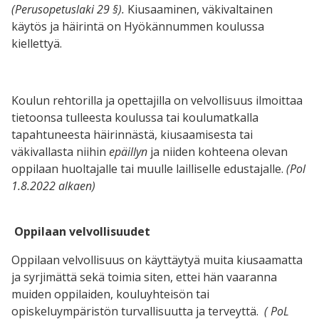
(Perusopetuslaki 29 §).
Kiusaaminen, väkivaltainen
käytös ja häirintä on Hyökännummen koulussa
kiellettyä.
Koulun rehtorilla ja opettajilla on velvollisuus ilmoittaa
tietoonsa tulleesta koulussa tai koulumatkalla
tapahtuneesta häirinnästä, kiusaamisesta tai
väkivallasta niihin
epäillyn
ja niiden kohteena olevan
oppilaan huoltajalle tai muulle lailliselle edustajalle.
(Pol
1.8.2022 alkaen)
Oppilaan velvollisuudet
Oppilaan velvollisuus on käyttäytyä muita kiusaamatta
ja syrjimättä sekä toimia siten, ettei hän vaaranna
muiden oppilaiden, kouluyhteisön tai
opiskeluympäristön turvallisuutta ja terveyttä.
( PoL