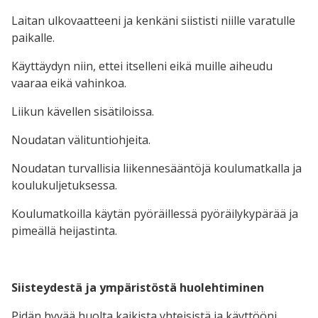
Laitan ulkovaatteeni ja kenkäni siististi niille varatulle
paikalle.
Käyttäydyn niin, ettei itselleni eikä muille aiheudu
vaaraa eikä vahinkoa.
Liikun kävellen sisätiloissa.
Noudatan välituntiohjeita.
Noudatan turvallisia liikennesääntöjä koulumatkalla ja
koulukuljetuksessa.
Koulumatkoilla käytän pyöräillessä pyöräilykypärää ja
pimeällä heijastinta.
Siisteydestä ja ympäristöstä huolehtiminen
Pidän hyvää huolta kaikista yhteisistä ja käyttööni