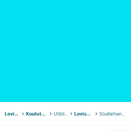
Loviisa - Lovisa
>
Koulutus / Utbildning
>
Utbildning [SV]
>
Lovisa Gymnasium
>
Studiehandledning