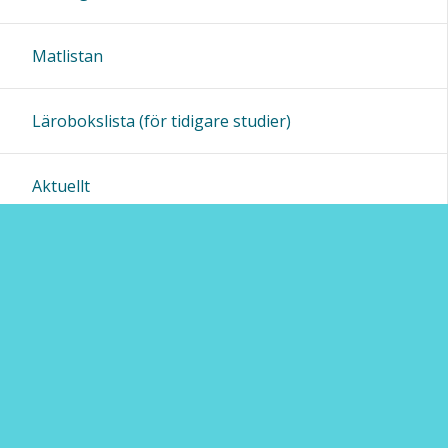
Matlistan
Lärobokslista (för tidigare studier)
Aktuellt
Abi-info
Erasmus+
De Gamlas dans
Byte av lösenord