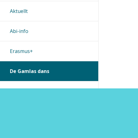
Aktuellt
Abi-info
Erasmus+
De Gamlas dans
Byte av lösenord
Ohjeet
Lähetä palautetta Peda.net-y