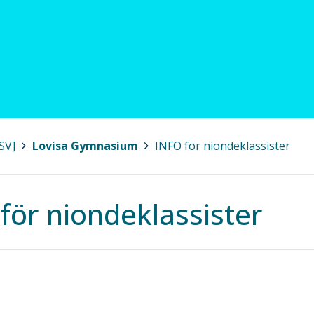
SV]
>
Lovisa Gymnasium
>
INFO för niondeklassister
för niondeklassister