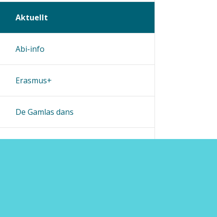
Aktuellt
Abi-info
Erasmus+
De Gamlas dans
Byte av lösenord
Ohjeet
Lähetä palautetta Peda.net-y