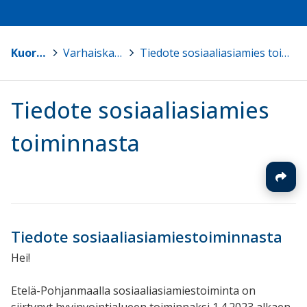
Kuortane
>
Varhaiskasvatus
>
Tiedote sosiaaliasiamies toiminnasta
Tiedote sosiaaliasiamies
toiminnasta
Tiedote sosiaaliasiamiestoiminnasta
Hei!
Etelä-Pohjanmaalla sosiaaliasiamiestoiminta on
siirtynyt hyvinvointialueen toiminnaksi 1.4.2023 alkaen.