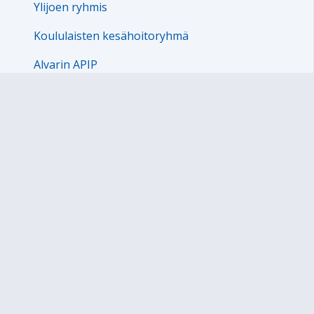
Ylijoen ryhmis
Koululaisten kesähoitoryhmä
Alvarin APIP
Ylijoen APIP
Erityislasten APIP
Tiedote sosiaaliasiamies toiminnasta
Linturinteen ryhmis 2021-2025
Ruonan APIP 2024-2026
Kuortaneen esi- ja perusopetus
Tietosuojaselosteet: Peda.net ja ViLLE