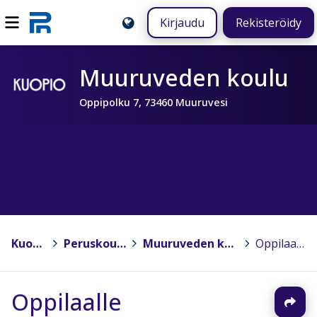
Kirjaudu
Rekisteröidy
Muuruveden koulu
Oppipolku 7, 73460 Muuruvesi
Kuopio
>
Peruskoulut
>
Muuruveden koulu
>
Oppilaalle
Oppilaalle