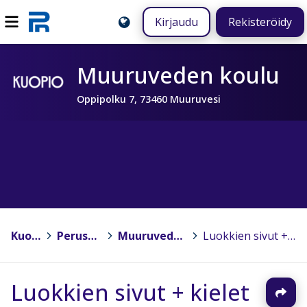
Kirjaudu
Rekisteröidy
Muuruveden koulu
Oppipolku 7, 73460 Muuruvesi
Kuopio
>
Peruskoulut
>
Muuruveden koulu
>
Luokkien sivut + kielet
Luokkien sivut + kielet