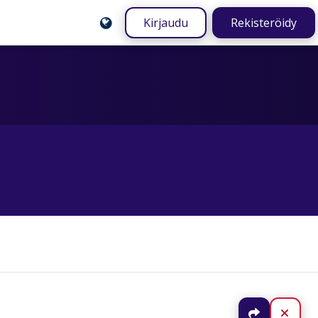
Kirjaudu
Rekisteröidy
Jaa
Sulj