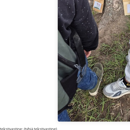
kstivastine: (tyhjä tekstivastine)