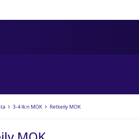
sta
>
3-4 lk:n MOK
>
Retkeily MOK
eily MOK