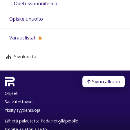
Opetussuunnitelma
Opiskeluhuolto
Varauslistat
Sivukartta
Sivun alkuun
Ohjeet
Saavutettavuus
Yksityisyydensuoja
Lähetä palautetta Peda.net-ylläpidolle
Ilmoita asiaton sisältö