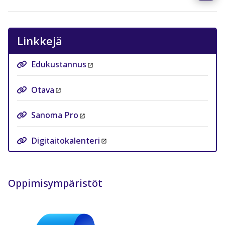
Linkkejä
Edukustannus
Otava
Sanoma Pro
Digitaitokalenteri
Oppimisympäristöt