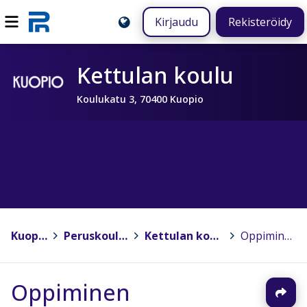
Kirjaudu
Rekisteröidy
Kettulan koulu
Koulukatu 3, 70400 Kuopio
Kuopio
>
Peruskoulut
>
Kettulan koulu
>
Oppiminen
Oppiminen