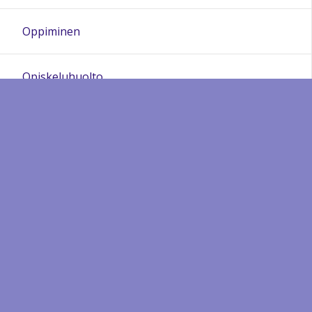
Oppiminen
Opiskeluhuolto
Varauslistat
Sivukartta
Sivun alkuun
Ohjeet
Saavutettavuus
Yksityisyydensuoja