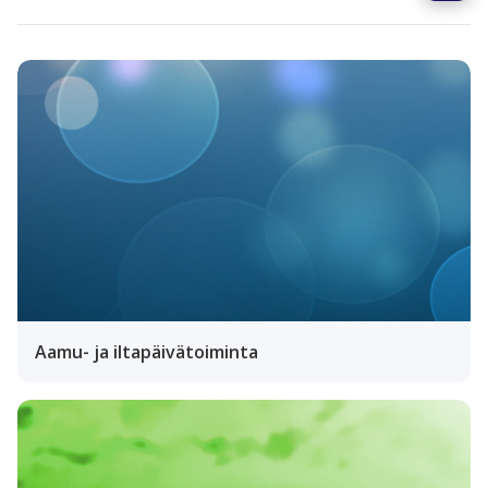
Aamu- ja iltapäivätoiminta