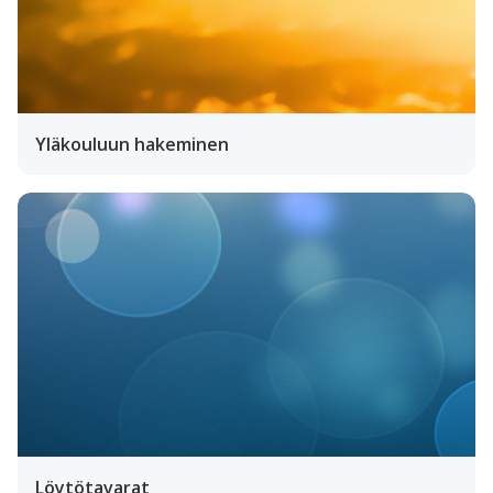
Yläkouluun hakeminen
Löytötavarat