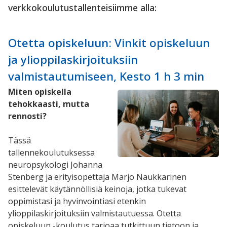
verkkokoulutustallenteisiimme alla:
Otetta opiskeluun: Vinkit opiskeluun
ja ylioppilaskirjoituksiin
valmistautumiseen, Kesto 1 h 3 min
Miten opiskella
tehokkaasti, mutta
rennosti?
Tässä
tallennekoulutuksessa
neuropsykologi Johanna
Stenberg ja erityisopettaja Marjo Naukkarinen
esittelevät käytännöllisiä keinoja, jotka tukevat
oppimistasi ja hyvinvointiasi etenkin
ylioppilaskirjoituksiin valmistautuessa. Otetta
opiskeluun -koulutus tarjoaa tutkittuun tietoon ja