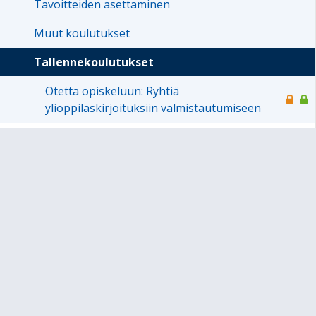
Tavoitteiden asettaminen
Muut koulutukset
Tallennekoulutukset
Otetta opiskeluun: Ryhtiä
ylioppilaskirjoituksiin valmistautumiseen
Käynnissä olevat hankkeet
Materiaalikirjasto
Verkostot
Kuntoutuspalvelut