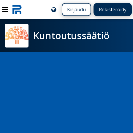
Kirjaudu
Rekisteröidy
Kuntoutussäätiö