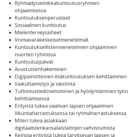
Ryhmädynamiikkakuntoutusryhmien
ohjaamisessa
Kuntoutuksenperusteet
Sosiaalinen kuntoutus
Mielenterveysaiheet
Voimavarakeskeisetmenetelmät
Kuntoutuksellistenmenetelmien ohjaaminen
nuorten ryhmissä
Kuntoutuspäivät
Avustustenhakeminen
Digipainotteinen etäkuntoutuksen kehittäminen
Vaikuttamistyö ja viestintä
Tutkimustiedonetsiminen ja hyödyntäminen työn
kehittämisessä
Erityistä tukea vaativan lapsen ohjaaminen
liikuntaharrastuksessa tai ryhmäharrastuksessa
Miten tukea asiakkaan
digitaalistenkansalaistaitojen vahvistumista
Keinoja erityistä tukea tarvitsevan lapsen ja