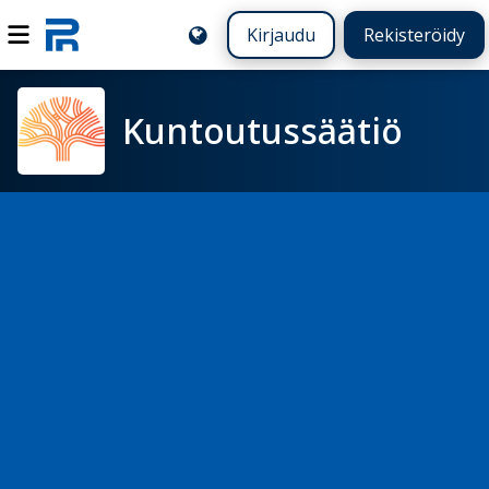
Kirjaudu
Rekisteröidy
Kuntoutussäätiö