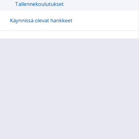
Tallennekoulutukset
Käynnissä olevat hankkeet
Materiaalikirjasto
Verkostot
Kuntoutuspalvelut
Sivun alkuun