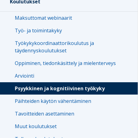
Koulutukset
Maksuttomat webinaarit
Työ- ja toimintakyky
Työkykykoordinaattorikoulutus ja
täydennyskoulutukset
Oppiminen, tiedonkäsittely ja mielenterveys
Arviointi
Psyykkinen ja kognitiivinen työkyky
Päihteiden käytön vähentäminen
Tavoitteiden asettaminen
Muut koulutukset