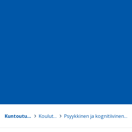
Kuntoutussäätiö
>
Koulutukset
>
Psyykkinen ja kognitiivinen työkyky