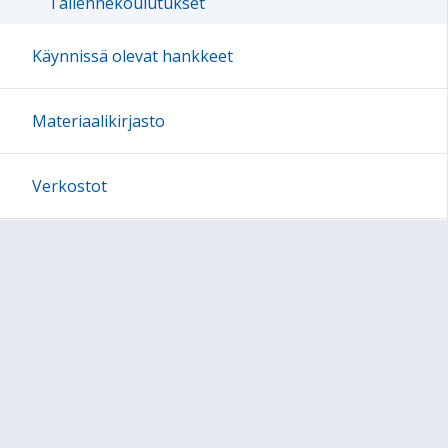
Tallennekoulutukset
Käynnissä olevat hankkeet
Materiaalikirjasto
Verkostot
Kuntoutuspalvelut
Sivun alkuun
Ohjeet