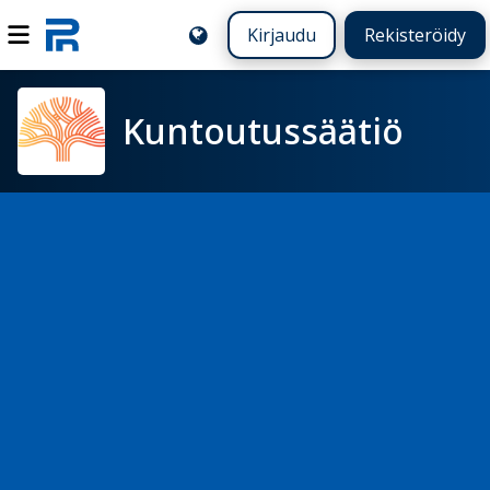
Kirjaudu
Rekisteröidy
Kuntoutussäätiö