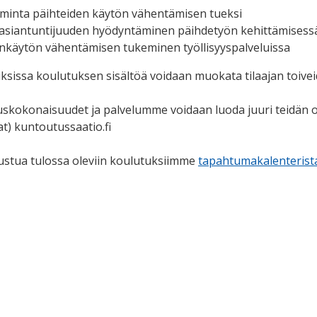
minta päihteiden käytön vähentämisen tueksi
siantuntijuuden hyödyntäminen päihdetyön kehittämisess
nkäytön vähentämisen tukeminen työllisyyspalveluissa
ksissa koulutuksen sisältöä voidaan muokata tilaajan toivei
uskokonaisuudet ja palvelumme voidaan luoda juuri teidän o
at) kuntoutussaatio.fi
ustua tulossa oleviin koulutuksiimme
tapahtumakalenteris