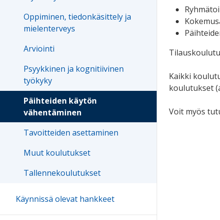
Ryhmätoi
Oppiminen, tiedonkäsittely ja
Kokemusa
mielenterveys
Päihteide
Arviointi
Tilauskoulutu
Psyykkinen ja kognitiivinen
Kaikki koulut
työkyky
koulutukset (
Päihteiden käytön
Voit myös tut
vähentäminen
Tavoitteiden asettaminen
Muut koulutukset
Tallennekoulutukset
Käynnissä olevat hankkeet