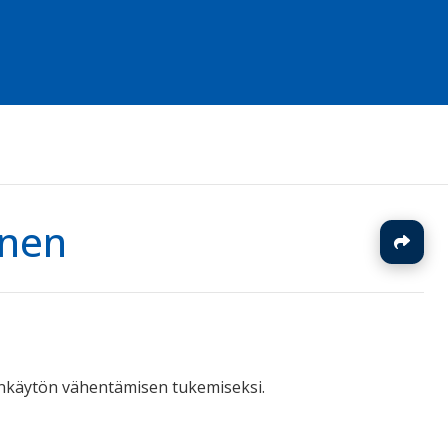
inen
J
denkäytön vähentämisen tukemiseksi.