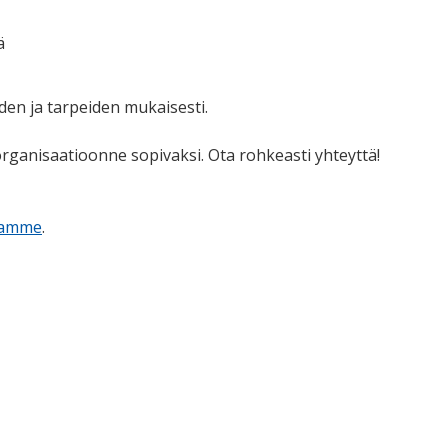
ä
den ja tarpeiden mukaisesti.
rganisaatioonne sopivaksi. Ota rohkeasti yhteyttä!
tamme
.