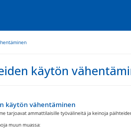
vähentäminen
eiden käytön vähentäm
en käytön vähentäminen
 tarjoavat ammattilaisille työvälineitä ja keinoja päihtei
oja muun muassa: