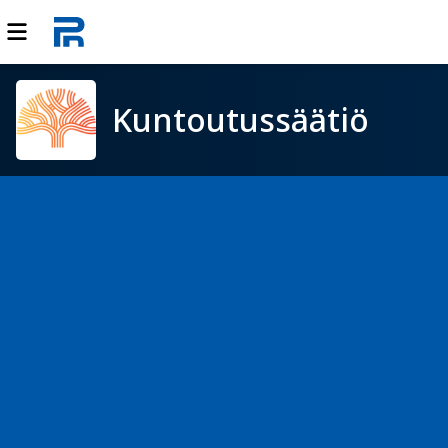
Kuntoutussäätiö