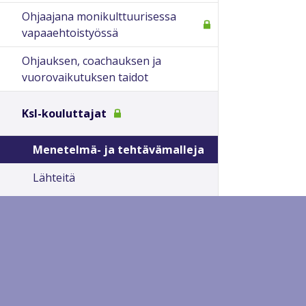
Ohjaajana monikulttuurisessa
vapaaehtoistyössä
Ohjauksen, coachauksen ja
vuorovaikutuksen taidot
Ksl-kouluttajat
Menetelmä- ja tehtävämalleja
Lähteitä
Verkkotyökaluja koulutuksen
tueksi
Arkisto