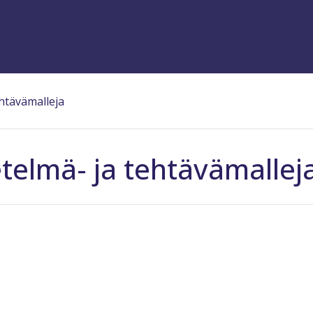
htävämalleja
elmä- ja tehtävämallej