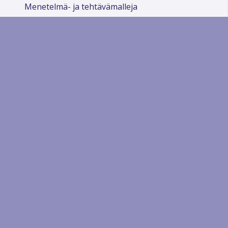
Menetelmä- ja tehtävämalleja
Lähteitä
Verkkotyökaluja koulutuksen tueksi
Arkisto
Sivun alkuun
Ohjeet
Saavutettavuus
Yksityisyydensuoja
Lähetä palautetta Peda.net-ylläpidolle