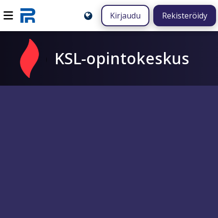
Kirjaudu
Rekisteröidy
KSL-opintokeskus