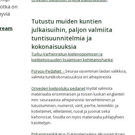
jotka on
hyviä
Tutustu muiden kuntien
ream
julkaisuihin, paljon valmiita
tuntisuunnitelmia ja
kokonaisuuksia
Turku-Varhennetun kielenoppimisen ja
kielitietoisuuden lisäämisen kehittämishanke
Porvoo-PedaNet -
Seuraa vasemman laidan valikkoa,
valmiita tuntikokonaisuuksia eri aihepiireistä
Oriveden kielipoluku pedanet
löydät valmista
materiaalia ensimmäisen ja toisen luokan englantiin
mm. seuraavista aihepiireistä: tervehtiminen ja
tutustuminen, numerot, värit, perhe, lemmikki- ja
kotieläimet, villieläimet, ruoat ja juomat sekä
kehonosat. Sivuilla on myös materiaalia juhlapyhien
käsittelyyn.
Pirkanmaankikatus
-Tukimateriaaleja alkuopetuksen