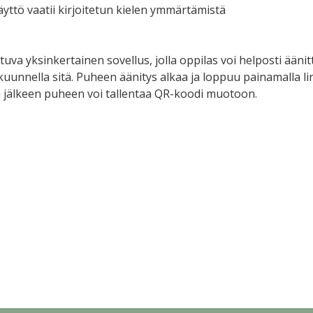
äyttö vaatii kirjoitetun kielen ymmärtämistä
ttuva yksinkertainen sovellus, jolla oppilas voi helposti ään
kuunnella sitä. Puheen äänitys alkaa ja loppuu painamalla l
jälkeen puheen voi tallentaa QR-koodi muotoon.