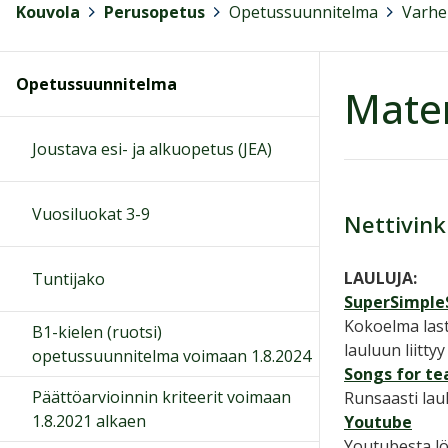
Kouvola
>
Perusopetus
>
Opetussuunnitelma
>
Varhen
Opetussuunnitelma
Mater
Joustava esi- ja alkuopetus (JEA)
Vuosiluokat 3-9
Nettivink
LAULUJA:
Tuntijako
SuperSimple
Kokoelma last
B1-kielen (ruotsi)
lauluun liitt
opetussuunnitelma voimaan 1.8.2024
Songs for te
Päättöarvioinnin kriteerit voimaan
Runsaasti laul
1.8.2021 alkaen
Youtube
Youtubesta lö