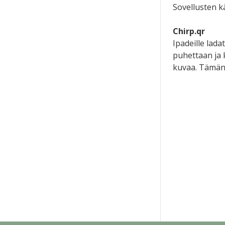
Sovellusten k
Chirp.qr
Ipadeille lada
puhettaan ja 
kuvaa. Tämän 