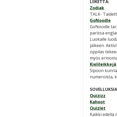
LIIKETTÄ:
Zodiak
TALK- Taidett
GoNoodle
GoNoodle tarjo
parissa englan
Luokalle luoda
jälkeen. Aktiv
oppilas tekee
myös erinoma
Kielileikkejä
Sipoon kunnan
numeroista, 
SOVELLUKSIA
Quizizz
Kahoot
Quizlet
Kaikki edellä 