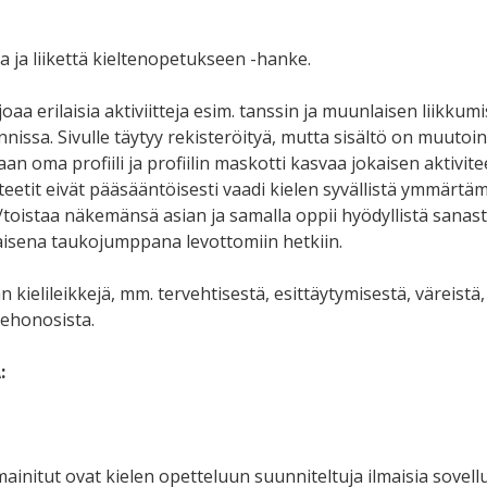
a ja liikettä kieltenopetukseen -hanke.
aa erilaisia aktiviitteja esim. tanssin ja muunlaisen liikkum
nissa. Sivulle täytyy rekisteröityä, mutta sisältö on muutoin 
an oma profiili ja profiilin maskotti kasvaa jokaisen aktivite
iteetit eivät pääsääntöisesti vaadi kielen syvällistä ymmärtä
/toistaa näkemänsä asian ja samalla oppii hyödyllistä sanast
isena taukojumppana levottomiin hetkiin.
 kielileikkejä, mm.
tervehtisestä, esittäytymisestä, väreistä,
kehonosista.
:
mainitut ovat kielen opetteluun suunniteltuja ilmaisia sovellu