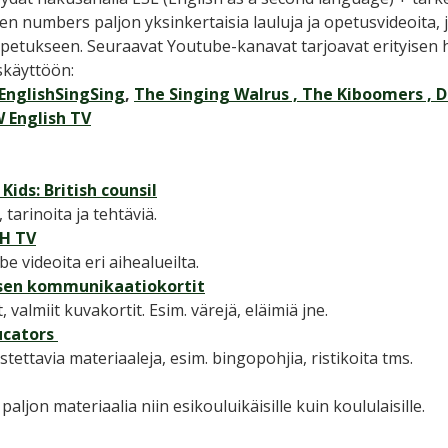
n numbers paljon yksinkertaisia lauluja ja opetusvideoita, 
opetukseen. Seuraavat Youtube-kanavat tarjoavat erityisen 
skäyttöön:
EnglishSingSing
,
The Singing Walrus ,
The Kiboomers ,
D
English TV
Kids: British counsil
, tarinoita ja tehtäviä.
H TV
e videoita eri aihealueilta.
sen kommunikaatiokortit
, valmiit kuvakortit. Esim. värejä, eläimiä jne.
ucators
tettavia materiaaleja, esim. bingopohjia, ristikoita tms.
 paljon materiaalia niin esikouluikäisille kuin koululaisille.