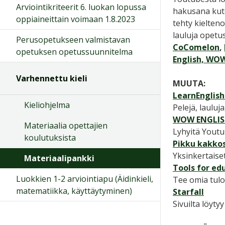
Arviointikriteerit 6. luokan lopussa
hakusana kute
oppiaineittain voimaan 1.8.2023
tehty kielten
lauluja opetu
Perusopetukseen valmistavan
CoComelon
,
opetuksen opetussuunnitelma
English,
WOW 
Varhennettu kieli
MUUTA:
LearnEnglish 
Kieliohjelma
Pelejä, lauluja
WOW ENGLIS
Materiaalia opettajien
Lyhyitä Youtub
koulutuksista
Pikku kakko
Yksinkertaiset
Materiaalipankki
Tools for ed
Luokkien 1-2 arviointiapu (Äidinkieli,
Tee omia tulos
matematiikka, käyttäytyminen)
Starfall
Sivuilta löytyy