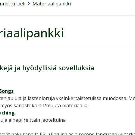
nettu kieli
>
Materiaalipankki
iaalipankki
kejä ja hyödyllisiä sovelluksia
Songs
enlauluja ja lastenloruja yksinkertaistetuissa muodossa. 
yy myös sanastokortit/muuta materiaalia.
aching
uja aihepiireittäin jaoteltuina.
ydät hakusanalla ESL (English as a second language) + tar