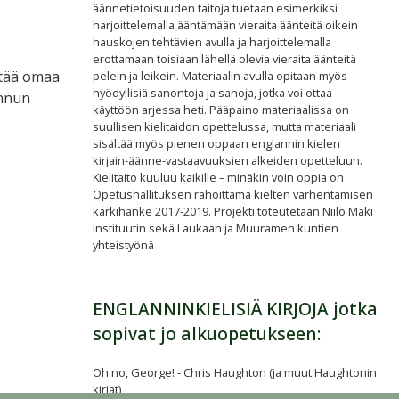
äännetietoisuuden taitoja tuetaan esimerkiksi
harjoittelemalla ääntämään vieraita äänteitä oikein
hauskojen tehtävien avulla ja harjoittelemalla
erottamaan toisiaan lähellä olevia vieraita äänteitä
ittää omaa
pelein ja leikein. Materiaalin avulla opitaan myös
hyödyllisiä sanontoja ja sanoja, jotka voi ottaa
innun
käyttöön arjessa heti. Pääpaino materiaalissa on
suullisen kielitaidon opettelussa, mutta materiaali
sisältää myös pienen oppaan englannin kielen
kirjain-äänne-vastaavuuksien alkeiden opetteluun.
Kielitaito kuuluu kaikille – minäkin voin oppia on
Opetushallituksen rahoittama kielten varhentamisen
kärkihanke 2017-2019. Projekti toteutetaan Niilo Mäki
Instituutin sekä Laukaan ja Muuramen kuntien
yhteistyönä
ENGLANNINKIELISIÄ KIRJOJA jotka
sopivat jo alkuopetukseen:
Oh no, George! - Chris Haughton (ja muut Haughtonin
kirjat)