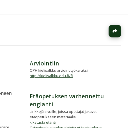
J
Arviointiin
OPH kielisalkku arviointityökaluksi.
http://kielisalkku.edu.fi/fi
Moneen
Etäopetuksen varhennettu
englanti
Linkkejä sivuille, joissa opettajat jakavat
etäopetukseen materiaalia.
kikatusta etänä
kempi
Oriveden kielipolun ohjeita etäopiskeluun