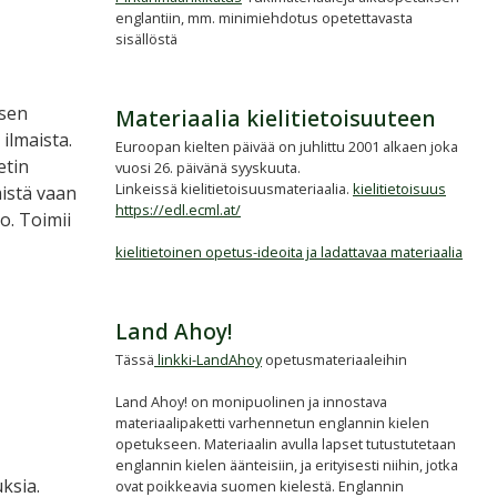
englantiin, mm. minimiehdotus opetettavasta
sisällöstä
isen
Materiaalia kielitietoisuuteen
ilmaista.
Euroopan kielten päivää on juhlittu 2001 alkaen joka
etin
vuosi 26. päivänä syyskuuta.
Linkeissä kielitietoisuusmateriaalia.
kielitietoisuus
mistä vaan
https://edl.ecml.at/
o. Toimii
kielitietoinen opetus-ideoita ja ladattavaa materiaalia
Land Ahoy!
Tässä
linkki-LandAhoy
opetusmateriaaleihin
Land Ahoy! on monipuolinen ja innostava
materiaalipaketti varhennetun englannin kielen
opetukseen. Materiaalin avulla lapset tutustutetaan
englannin kielen äänteisiin, ja erityisesti niihin, jotka
ksia.
ovat poikkeavia suomen kielestä. Englannin