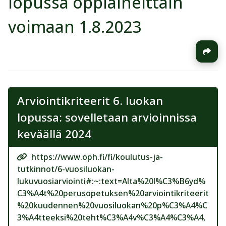
lopussa oppiaineittain
voimaan 1.8.2023
Arviointikriteerit 6. luokan
lopussa: sovelletaan arvioinnissa
keväällä 2024
https://www.oph.fi/fi/koulutus-ja-
tutkinnot/6-vuosiluokan-
lukuvuosiarviointi#:~:text=Alta%20l%C3%B6yd%
C3%A4t%20perusopetuksen%20arviointikriteerit
%20kuudennen%20vuosiluokan%20p%C3%A4%C
3%A4tteeksi%20teht%C3%A4v%C3%A4%C3%A4,