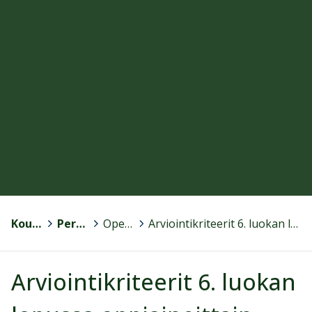
Kouvola
>
Perusopetus
>
Opetussuunnitelma
>
Arviointikriteerit 6. luokan lopussa oppiaineittain voimaan 1.8.2023
Arviointikriteerit 6. luokan