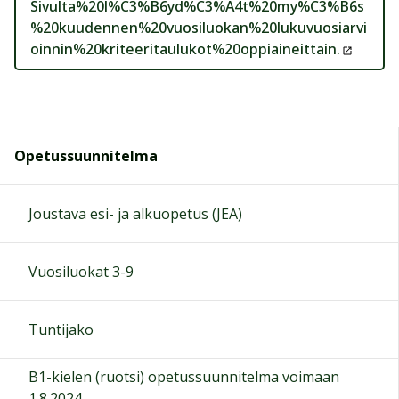
Sivulta%20l%C3%B6yd%C3%A4t%20my%C3%B6s
%20kuudennen%20vuosiluokan%20lukuvuosiarvi
oinnin%20kriteeritaulukot%20oppiaineittain.
Opetussuunnitelma
Joustava esi- ja alkuopetus (JEA)
Vuosiluokat 3-9
Tuntijako
B1-kielen (ruotsi) opetussuunnitelma voimaan
1.8.2024