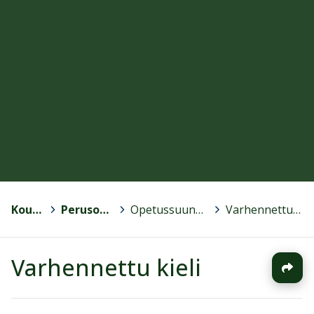
Kouvola
>
Perusopetus
>
Opetussuunnitelma
>
Varhennettu kieli
Varhennettu kieli