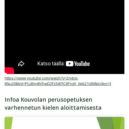
https://www.youtube.com/watch?v=Zn4zq-
KNu20&list=PLsBm4tVhwD2Fs5i87jC6PsgV_6eb21ctM&index=3
Infoa Kouvolan perusopetuksen
varhennetun kielen aloittamisesta