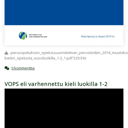
perusopetuksen_opetussuunnitelman_perusteiden_2014_muutokset
kielen_opetusta_vuosiluokilla_1-2_1.pdf 529.9 kt
0 kommenttia
VOPS eli varhennettu kieli luokilla 1-2