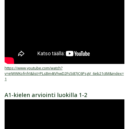
https://www.youtube.com/watch?
v=eJWWKofnfrI&list=PLsBm4tVhwD2Fs5i87jC6PsgV_6eb21ctM&index=
1
A1-kielen arviointi luokilla 1-2