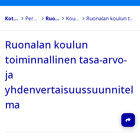
Kotka
>
Peruskoulut
>
Ruonalan koulu
>
Koulunkäynnin tuki
>
Ruonalan koulun toiminnallinen tasa-arvo- ja yhdenvertaisuussuunnitelma
Ruonalan koulun
toiminnallinen tasa-arvo-
ja
yhdenvertaisuussuunnitel
ma