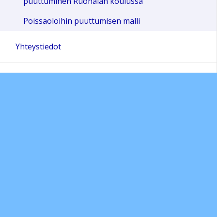
puuttuminen Ruonalan koulussa
Poissaoloihin puuttumisen malli
Yhteystiedot
Tapahtumakalenteri
Peda.netin käyttöohjeita
Sivun alkuun
Ohjeet
Saavutettavuus