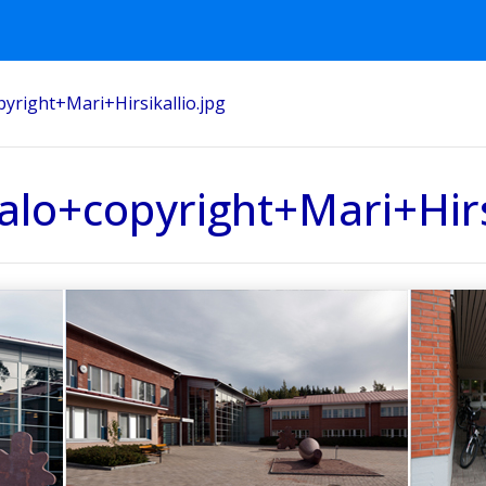
yright+Mari+Hirsikallio.jpg
lo+copyright+Mari+Hirsi