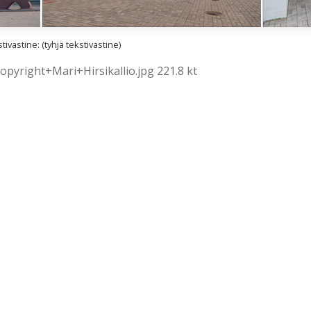
ivastine: (tyhjä tekstivastine)
pyright+Mari+Hirsikallio.jpg 221.8 kt