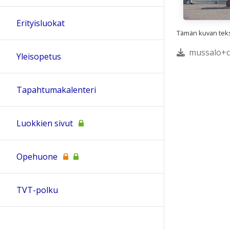
Erityisluokat
Tämän kuvan tekst
mussalo+co
Yleisopetus
Tapahtumakalenteri
Luokkien sivut
Opehuone
TVT-polku