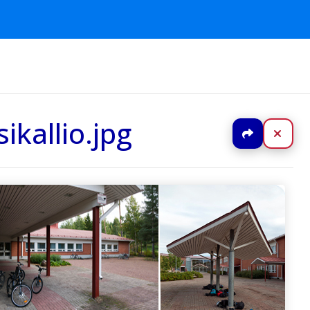
kallio.jpg
Jaa
Sulj