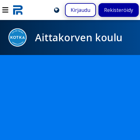
Kirjaudu
Rekisteröidy
Aittakorven koulu