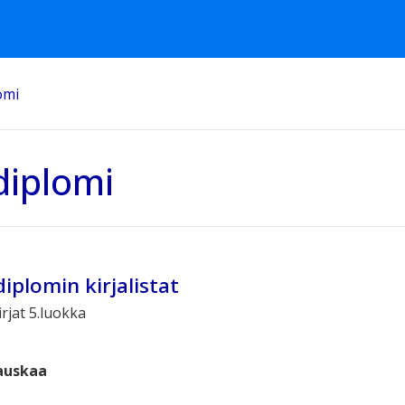
omi
diplomi
diplomin kirjalistat
rjat 5.luokka
auskaa