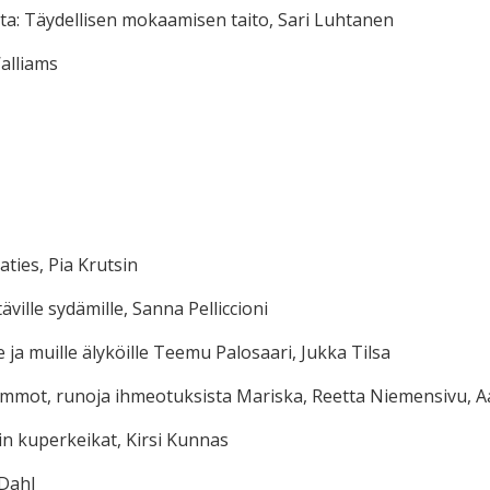
a: Täydellisen mokaamisen taito, Sari Luhtanen
alliams
ties, Pia Krutsin
äville sydämille, Sanna Pelliccioni
e ja muille älyköille Teemu Palosaari, Jukka Tilsa
mmot, runoja ihmeotuksista Mariska, Reetta Niemensivu, A
nin kuperkeikat, Kirsi Kunnas
 Dahl