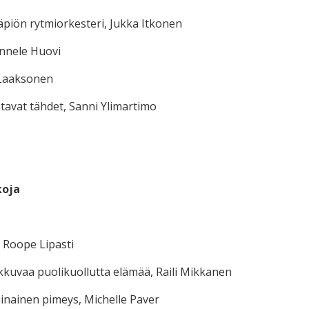
piön rytmiorkesteri, Jukka Itkonen
nnele Huovi
 Laaksonen
avat tähdet, Sanni Ylimartimo
koja
, Roope Lipasti
kuvaa puolikuollutta elämää, Raili Mikkanen
inainen pimeys, Michelle Paver