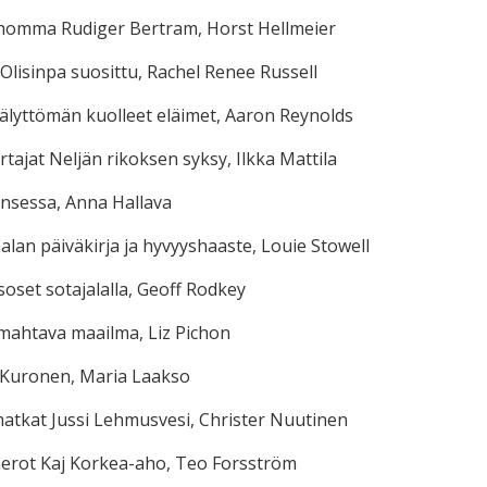
omma Rudiger Bertram, Horst Hellmeier
Olisinpa suosittu, Rachel Renee Russell
 älyttömän kuolleet eläimet, Aaron Reynolds
tajat Neljän rikoksen syksy, Ilkka Mattila
sessa, Anna Hallava
alan päiväkirja ja hyvyyshaaste, Louie Stowell
oset sotajalalla, Geoff Rodkey
mahtava maailma, Liz Pichon
 Kuronen, Maria Laakso
atkat Jussi Lehmusvesi, Christer Nuutinen
 nerot Kaj Korkea-aho, Teo Forsström