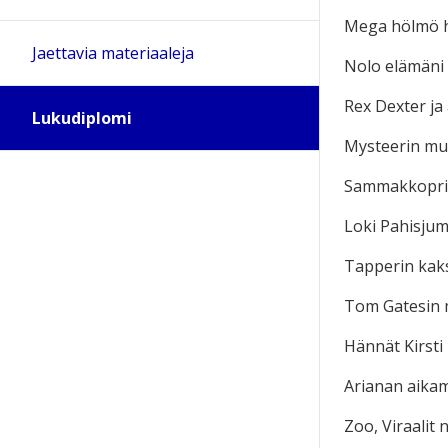
Mega hölmö h
Jaettavia materiaaleja
Nolo elämäni 
Rex Dexter ja
Lukudiplomi
Mysteerin mur
Sammakkoprin
Loki Pahisjum
Tapperin kaks
Tom Gatesin 
Hännät Kirsti
Arianan aikam
Zoo, Viraalit