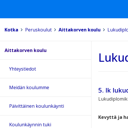
Kotka
>
Peruskoulut
>
Aittakorven koulu
>
Lukudipl
Aittakorven koulu
Luku
Yhteystiedot
Meidän koulumme
5. lk luku
Lukudiplomiki
Päivittäinen koulunkäynti
Kevyttä ja h
Koulunkäynnin tuki