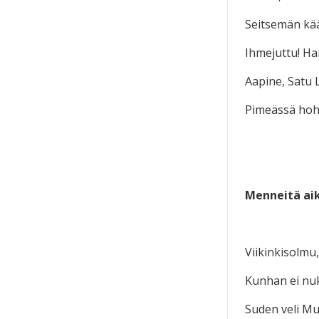
Seitsemän kää
Ihmejuttu! Ha
Aapine, Satu
Pimeässä hoht
Menneitä ai
Viikinkisolmu
Kunhan ei nuk
Suden veli Mu