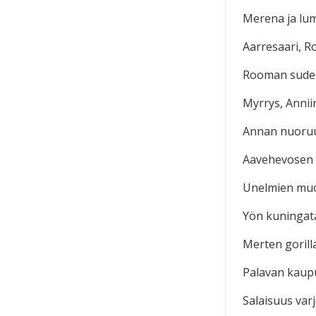
Merena ja lum
Aarresaari, R
Rooman sudet
Myrrys, Anni
Annan nuoru
Aavehevosen a
Unelmien muoti
Yön kuningata
Merten gorill
Palavan kaupu
Salaisuus var