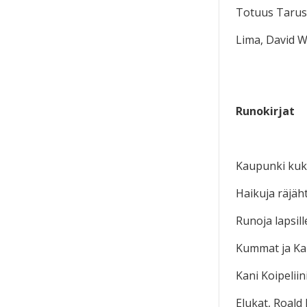
Totuus Tarust
Lima, David W
Runokirjat
Kaupunki kuka
Haikuja räjäht
Runoja lapsill
Kummat ja Ka
Kani Koipelii
Elukat, Roald