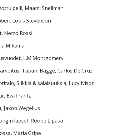
ottu peili, Maami Snellman
obert Louis Stevenson
, Nemo Rossi
ina Mikama
usvuodet, L.M.Montgomery
rvoitus, Tapani Bagge, Carlos De Cruz
talo, Silkkiä & salaisuuksia, Lucy Ivison
r, Eva Frantz
a, Jakob Wegelius
ngin lapset, Roope Lipasti
jossa, Maria Gripe