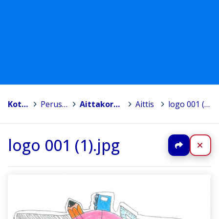
Kotka
>
Peruskoulut
>
Aittakorven koulu
>
Aittis
>
logo 001 (1).jpg
logo 001 (1).jpg
Jaa
Sul