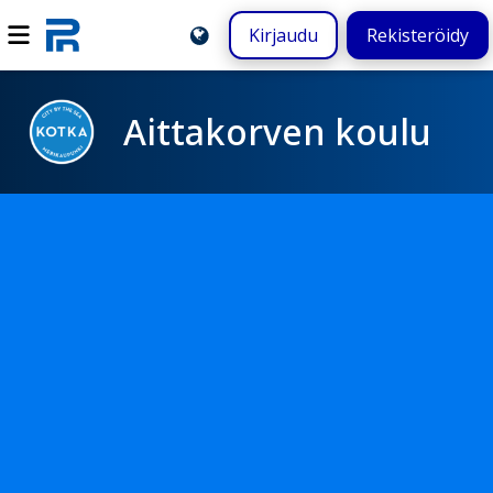
Kirjaudu
Rekisteröidy
Aittakorven koulu