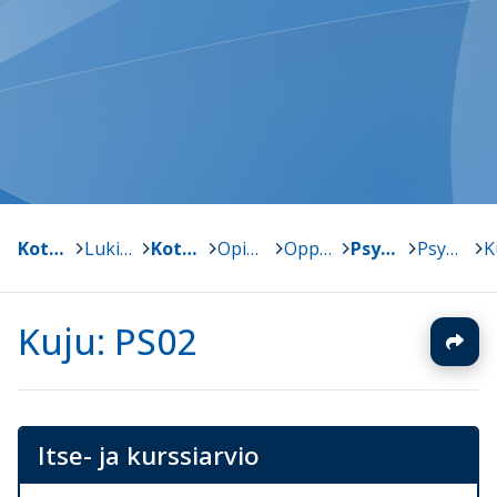
Kotka
>
Lukiokoulutus
>
Kotkan lyseo
>
Opinto-opas
>
Oppiaineet
>
Psykologia
>
Psykologia 2
>
Kuju: PS02
Itse- ja kurssiarvio