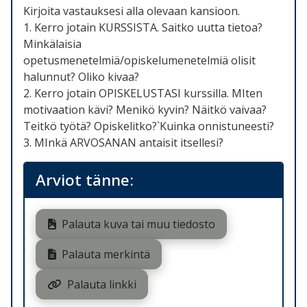
Kirjoita vastauksesi alla olevaan kansioon.
1. Kerro jotain KURSSISTA. Saitko uutta tietoa?
Minkälaisia
opetusmenetelmiä/opiskelumenetelmiä olisit
halunnut? Oliko kivaa?
2. Kerro jotain OPISKELUSTASI kurssilla. MIten
motivaation kävi? Menikö kyvin? Näitkö vaivaa?
Teitkö työtä? Opiskelitko?`Kuinka onnistuneesti?
3. MInkä ARVOSANAN antaisit itsellesi?
Arviot tänne:
Palauta kuva tai muu tiedosto
Palauta merkintä
Palauta linkki