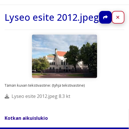
Lyseo esite 2012.jpeg
Jaa
Sul
Tämän kuvan tekstivastine: (tyhjä tekstivastine)
Lyseo esite 2012.jpeg 8.3 kt
Kotkan aikuislukio