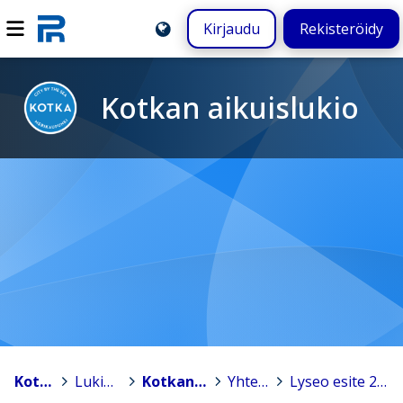
Kirjaudu
Rekisteröidy
Kotkan aikuislukio
Kotka
>
Lukiokoulutus
>
Kotkan aikuislukio
>
Yhteystiedot
>
Lyseo esite 2012.jpeg