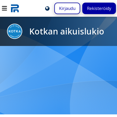
Kirjaudu
Rekisteröidy
Kotkan aikuislukio