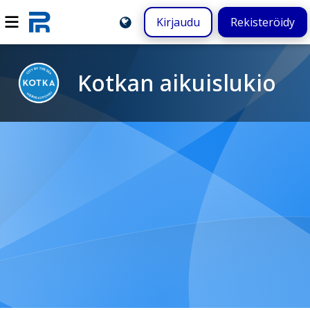
Kirjaudu
Rekisteröidy
Kotkan aikuislukio